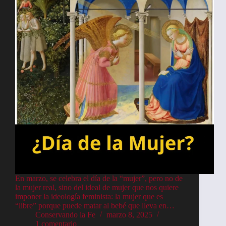
En marzo, se celebra el día de la “mujer”, pero no de
la mujer real, sino del ideal de mujer que nos quiere
imponer la ideología feminista: la mujer que es
“libre” porque puede matar al bebé que lleva en…
Conservando la Fe
marzo 8, 2025
1 comentario